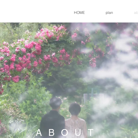
HOME
plan
ab
ABOUT